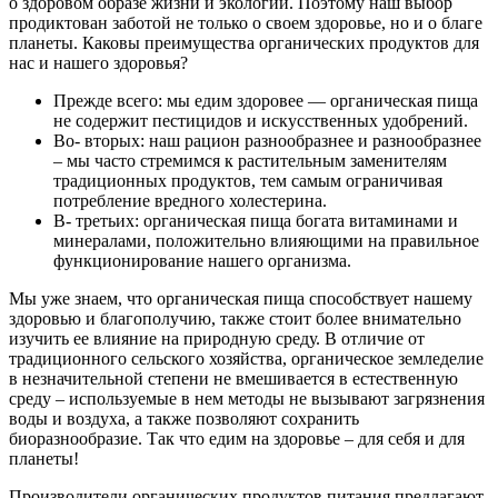
о здоровом образе жизни и экологии. Поэтому наш выбор
продиктован заботой не только о своем здоровье, но и о благе
планеты. Каковы преимущества органических продуктов для
нас и нашего здоровья?
Прежде всего: мы едим здоровее — органическая пища
не содержит пестицидов и искусственных удобрений.
Во- вторых: наш рацион разнообразнее и разнообразнее
– мы часто стремимся к растительным заменителям
традиционных продуктов, тем самым ограничивая
потребление вредного холестерина.
В- третьих: органическая пища богата витаминами и
минералами, положительно влияющими на правильное
функционирование нашего организма.
Мы уже знаем, что органическая пища способствует нашему
здоровью и благополучию, также стоит более внимательно
изучить ее влияние на природную среду. В отличие от
традиционного сельского хозяйства, органическое земледелие
в незначительной степени не вмешивается в естественную
среду – используемые в нем методы не вызывают загрязнения
воды и воздуха, а также позволяют сохранить
биоразнообразие. Так что едим на здоровье – для себя и для
планеты!
Производители органических продуктов питания предлагают