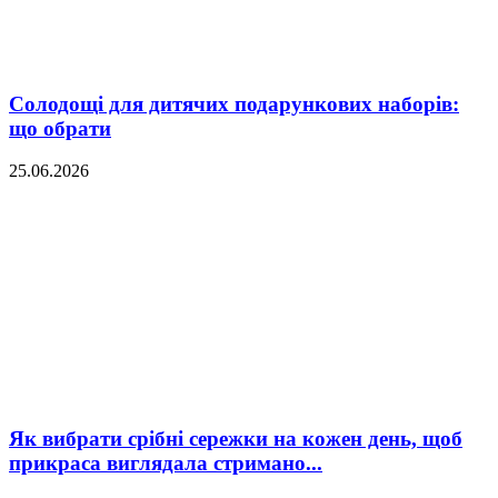
Солодощі для дитячих подарункових наборів:
що обрати
25.06.2026
Як вибрати срібні сережки на кожен день, щоб
прикраса виглядала стримано...