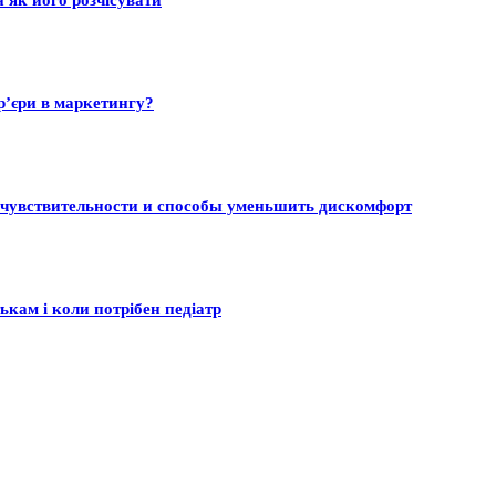
а як його розчісувати
р’єри в маркетингу?
 чувствительности и способы уменьшить дискомфорт
ькам і коли потрібен педіатр