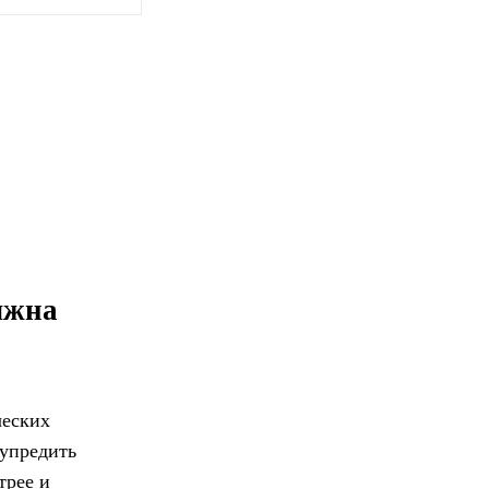
лжна
ческих
дупредить
трее и