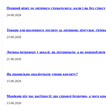
Перший візит до дитячого стоматолога: коли і як без стресу
24.06.2026
Товари для щоденного догляду за дитиною: підгузки, гігієн
23.06.2026
Дитина-інтроверт у школі: як підтримати, а не переробляти
21.06.2026
Як правильно аналізувати умови кредиту?
15.06.2026
Манікюр під час вагітності: що справді безпечно, а чого к
13.06.2026