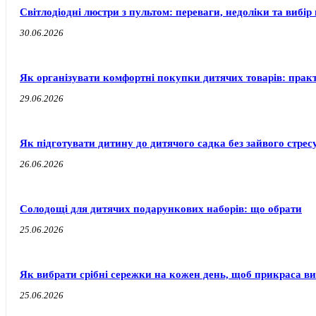
Світлодіодні люстри з пультом: переваги, недоліки та вибір 
30.06.2026
Як організувати комфортні покупки дитячих товарів: прак
29.06.2026
Як підготувати дитину до дитячого садка без зайвого стресу
26.06.2026
Солодощі для дитячих подарункових наборів: що обрати
25.06.2026
Як вибрати срібні сережки на кожен день, щоб прикраса ви
25.06.2026