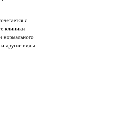
очетается с
те клиники
 и нормального
 и другие виды