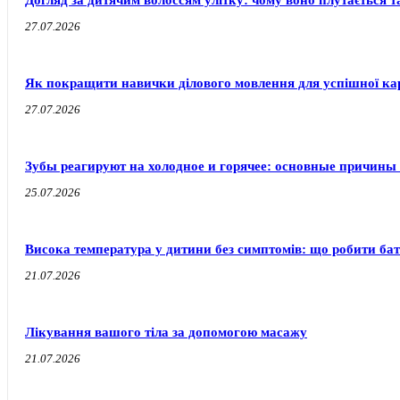
Догляд за дитячим волоссям улітку: чому воно плутається т
27.07.2026
Як покращити навички ділового мовлення для успішної ка
27.07.2026
Зубы реагируют на холодное и горячее: основные причины
25.07.2026
Висока температура у дитини без симптомів: що робити бат
21.07.2026
Лікування вашого тіла за допомогою масажу
21.07.2026