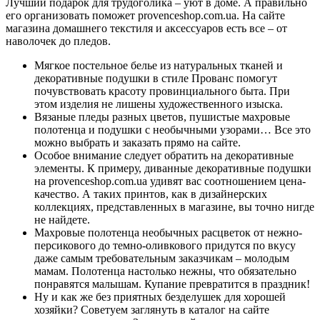
Лучший подарок для трудоголика – уют в доме. А правильно
его организовать поможет provenceshop.com.ua. На сайте
магазина домашнего текстиля и аксессуаров есть все – от
наволочек до пледов.
Мягкое постельное белье из натуральных тканей и
декоративные подушки в стиле Прованс помогут
почувствовать красоту провинциального быта. При
этом изделия не лишены художественного изыска.
Вязаные пледы разных цветов, пушистые махровые
полотенца и подушки с необычными узорами… Все это
можно выбрать и заказать прямо на сайте.
Особое внимание следует обратить на декоративные
элементы. К примеру, диванные декоративные подушки
на provenceshop.com.ua удивят вас соотношением цена-
качество. А таких принтов, как в дизайнерских
коллекциях, представленных в магазине, вы точно нигде
не найдете.
Махровые полотенца необычных расцветок от нежно-
персикового до темно-оливкового придутся по вкусу
даже самым требовательным заказчикам – молодым
мамам. Полотенца настолько нежны, что обязательно
понравятся малышам. Купание превратится в праздник!
Ну и как же без приятных безделушек для хорошей
хозяйки? Советуем заглянуть в каталог на сайте