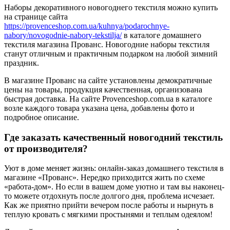
Наборы декоративного новогоднего текстиля можно купить
на странице сайта
https://provenceshop.com.ua/kuhnya/podarochnye-
nabory/novogodnie-nabory-tekstilja/
в каталоге домашнего
текстиля магазина Прованс. Новогодние наборы текстиля
станут отличным и практичным подарком на любой зимний
праздник.
В магазине Прованс на сайте установлены демократичные
цены на товары, продукция качественная, организована
быстрая доставка. На сайте Provenceshop.com.ua в каталоге
возле каждого товара указана цена, добавлены фото и
подробное описание.
Где заказать качественный новогодний текстиль
от производителя?
Уют в доме меняет жизнь: онлайн-заказ домашнего текстиля в
магазине «Прованс». Нередко приходится жить по схеме
«работа-дом». Но если в вашем доме уютно и там вы наконец-
то можете отдохнуть после долгого дня, проблема исчезает.
Как же приятно прийти вечером после работы и нырнуть в
теплую кровать с мягкими простынями и теплым одеялом!