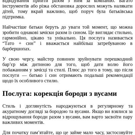
відвідування прийти разом з ним за компанію. Багато
інструментів або різка обстановка дорослих можуть налякати
дітей, тому вкрай важливо, щоб поруч була батьківська
підтримка.
Найчастіше батьки беруть до уваги той момент, що можна
зробити однакові зачіски разом із сином. Це виглядає стильно,
гармонійно, цікаво та унікально. Ця послуга називається
“Тато + син” і вважається найбільш затребуваною в
барбершопах.
У свою чергу, майстер повинен зруйнувати перешкодний
бар’єр між дитиною для того, щоб дати волю його
побажанням у зачісці та стилі. Плюс до того в тому, що після
послуги — батько і син отримають подальші рекомендації
щодо їх особливого стилю.
Послуга: корекція бороди з вусами
Стиль і доглянутість народжуються в регулярному та
акуратному догляді за бородою та вусами. Якщо ви взялися за
відрощування бороди разом з вусами, вам варто засвоїти пару
важливих моментів.
Для початку пам’ятайте, що це займе мало часу, застосовуйте