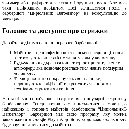
триммер або трафарет для легких і зручних рухів. Але все-
таки, найкращим варіантом досі залишається похід у
барбершоп “Цирюльник Barbershop” на консультацію до
майстра.
Головне та доступне про стрижки
Давайте виділимо основні переваги барбершопів:
Майстри – це професіонали у своєму середовищі, вони
застосовують лише якісну та натуральну косметику;
Будь-яка процедура в салоні створює приємну і теплу
атмосферу, яка дозволяє розслабитися навіть похмурим
чоловікам;
Фахівці постійно покращують свої навички,
підвищують кваліфікації та тренуються з новими
техніками стрижки чи гоління.
У статті ми спробували розкрити всі популярні секрети у
барбершопах. Тепер настав час записуватися в салон до
найкращих і топових майстрів барбершопа “ЦирюльникЪ
Barbershop”. Барбершоп має свою програму, яку можна
завантажити в Google Play і App Store, за допомогою якої вам
буде зручно записатися до майстра.