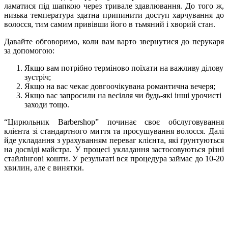
ламатися під шапкою через тривале здавлювання. До того ж,
низька температура здатна припинити доступ харчування до
волосся, тим самим привівши його в тьмяний і хворий стан.
Давайте обговоримо, коли вам варто звернутися до перукаря
за допомогою:
Якщо вам потрібно терміново поїхати на важливу ділову
зустріч;
Якщо на вас чекає довгоочікувана романтична вечеря;
Якщо вас запросили на весілля чи будь-які інші урочисті
заходи тощо.
“Цирюльник Barbershop” починає своє обслуговування
клієнта зі стандартного миття та просушування волосся. Далі
йде укладання з урахуванням переваг клієнта, які ґрунтуються
на досвіді майстра. У процесі укладання застосовуються різні
стайлінгові кошти. У результаті вся процедура займає до 10-20
хвилин, але є винятки.