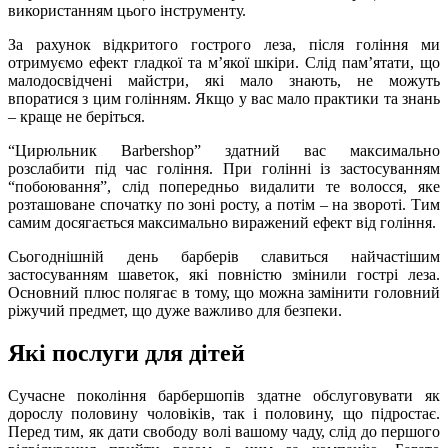
використанням цього інструменту.
За рахунок відкритого гострого леза, після гоління ми
отримуємо ефект гладкої та м’якої шкіри. Слід пам’ятати, що
малодосвідчені майстри, які мало знають, не можуть
впоратися з цим голінням. Якщо у вас мало практики та знань
– краще не беріться.
“Цирюльник Barbershop” здатний вас максимально
розслабити під час гоління. При голінні із застосуванням
“побоювання”, слід попередньо видалити те волосся, яке
розташоване спочатку по зоні росту, а потім – на звороті. Тим
самим досягається максимально виражений ефект від гоління.
Сьогоднішній день барберів славиться найчастішим
застосуванням шаветок, які повністю змінили гострі леза.
Основний плюс полягає в тому, що можна замінити головний
ріжучий предмет, що дуже важливо для безпеки.
Які послуги для дітей
Сучасне покоління барбершопів здатне обслуговувати як
дорослу половину чоловіків, так і половину, що підростає.
Перед тим, як дати свободу волі вашому чаду, слід до першого