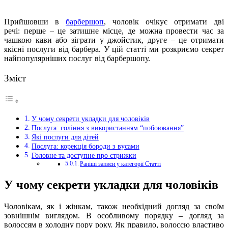
Прийшовши
в
барбершоп
, чоловік очікує отримати дві
речі: перше – це затишне місце, де можна провести час за
чашкою кави або зіграти у джойстик, друге – це отримати
якісні послуги від барбера. У цій статті ми розкриємо секрет
найпопулярніших послуг від барбершопу.
Зміст
У чому секрети укладки для чоловіків
Послуга: гоління з використанням “побоювання”
Які послуги для дітей
Послуга: корекція бороди з вусами
Головне та доступне про стрижки
Раніші записи у категорії Статті
У чому секрети укладки для чоловіків
Чоловікам, як і жінкам, також необхідний догляд за своїм
зовнішнім виглядом. В особливому порядку – догляд за
волоссям в холодну пору року. Як правило, волоссю властиво