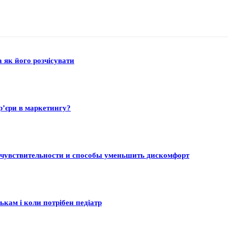
а як його розчісувати
р’єри в маркетингу?
 чувствительности и способы уменьшить дискомфорт
ькам і коли потрібен педіатр