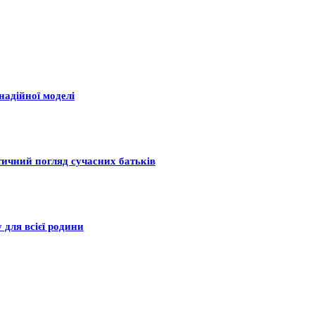
надійної моделі
тичний погляд сучасних батьків
 для всієї родини