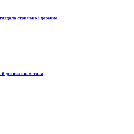
глядала стримано і доречно
а й дитяча косметика