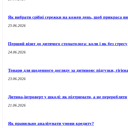
Як вибрати срібні сережки на кожен день, щоб прикраса ви
25.06.2026
Перший візит до дитячого стоматолога: коли і як без стресу
24.06.2026
Товари для щоденного догляду за дитиною: підгузки, гігієн
23.06.2026
Дитина-інтроверт у школі: як підтримати, а не переробляти
21.06.2026
Як правильно аналізувати умови кредиту?