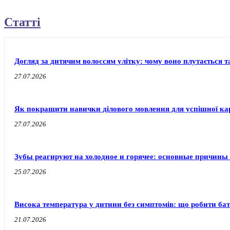
Статті
Догляд за дитячим волоссям улітку: чому воно плутається т
27.07.2026
Як покращити навички ділового мовлення для успішної ка
27.07.2026
Зубы реагируют на холодное и горячее: основные причины
25.07.2026
Висока температура у дитини без симптомів: що робити бат
21.07.2026