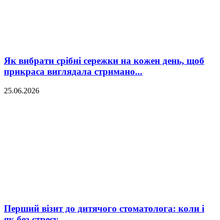
Як вибрати срібні сережки на кожен день, щоб
прикраса виглядала стримано...
25.06.2026
Перший візит до дитячого стоматолога: коли і
як без стресу