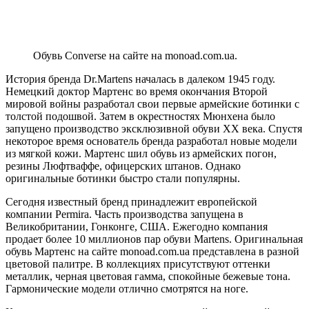
Обувь Converse на сайте на monoad.com.ua.
История бренда Dr.Martens началась в далеком 1945 году.
Немецкий доктор Мартенс во время окончания Второй
мировой войны разработал свои первые армейские ботинки с
толстой подошвой. Затем в окрестностях Мюнхена было
запущено производство эксклюзивной обуви XX века. Спустя
некоторое время основатель бренда разработал новые модели
из мягкой кожи. Мартенс шил обувь из армейских погон,
резины Люфтваффе, офицерских штанов. Однако
оригинальные ботинки быстро стали популярны.
Сегодня известный бренд принадлежит европейской
компании Permira. Часть производства запущена в
Великобритании, Гонконге, США. Ежегодно компания
продает более 10 миллионов пар обуви Martens. Оригинальная
обувь Мартенс на сайте monoad.com.ua представлена ​​в разной
цветовой палитре. В коллекциях присутствуют оттенки
металлик, черная цветовая гамма, спокойные бежевые тона.
Гармонические модели отлично смотрятся на ноге.