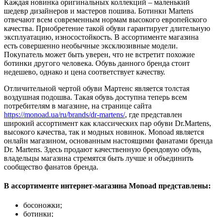
Каждая новинка оригинальных коллекций – маленький
шедевр дизайнеров и мастеров пошива. Ботинки Martens
отвечают всем современным нормам высокого европейского
качества. Приобретение такой обуви гарантирует длительную
эксплуатацию, износостойкость. В ассортименте магазина
есть совершенно необычные эксклюзивные модели.
Покупатель может быть уверен, что не встретит похожие
ботинки другого человека. Обувь данного бренда стоит
недешево, однако и цена соответствует качеству.
Отличительной чертой обуви Мартенс является толстая
воздушная подошва. Такая обувь доступна теперь всем
потребителям в магазине, на странице сайта
https://monoad.ua/ru/brands/dr-martens/
, где представлен
широкий ассортимент как классических пар обуви Dr.Martens,
высокого качества, так и модных новинок. Мonoad является
онлайн магазином, основанным настоящими фанатами бренда
Dr. Martens. Здесь продают качественную брендовую обувь,
владельцы магазина стремятся быть лучше и объединить
сообщество фанатов бренда.
В ассортименте интернет-магазина Monoad представлены:
босоножки;
ботинки;