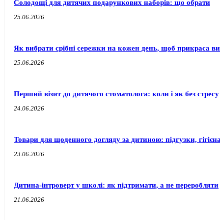
Солодощі для дитячих подарункових наборів: що обрати
25.06.2026
Як вибрати срібні сережки на кожен день, щоб прикраса ви
25.06.2026
Перший візит до дитячого стоматолога: коли і як без стресу
24.06.2026
Товари для щоденного догляду за дитиною: підгузки, гігієн
23.06.2026
Дитина-інтроверт у школі: як підтримати, а не переробляти
21.06.2026