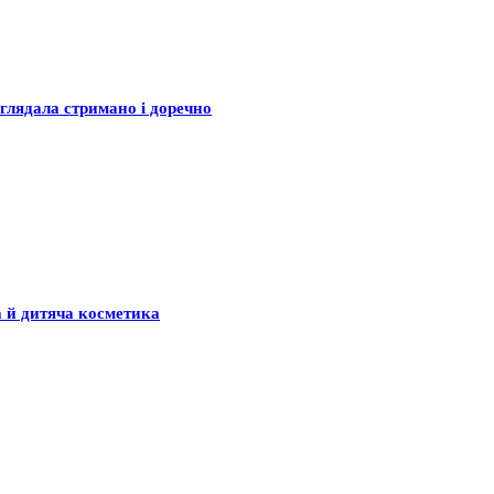
глядала стримано і доречно
а й дитяча косметика