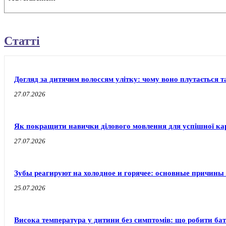
Статті
Догляд за дитячим волоссям улітку: чому воно плутається т
27.07.2026
Як покращити навички ділового мовлення для успішної ка
27.07.2026
Зубы реагируют на холодное и горячее: основные причины
25.07.2026
Висока температура у дитини без симптомів: що робити бат