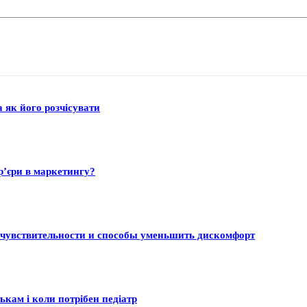
а як його розчісувати
р’єри в маркетингу?
 чувствительности и способы уменьшить дискомфорт
ькам і коли потрібен педіатр