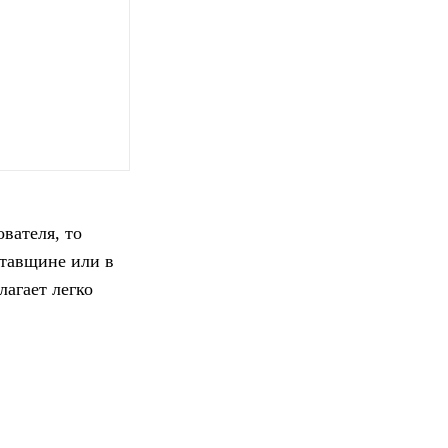
вателя, то
лтавщине или в
агает легко