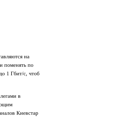
тавляются на
ли поменять по
о 1 Гбит/с, чтоб
ллегами в
ующим
каналов Киевстар