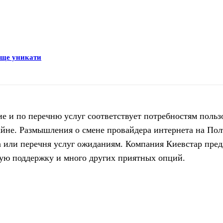
раще уникати
 и по перечню услуг соответствует потребностям пользо
айне.
Размышления о смене провайдера интернета на По
 или перечня услуг ожиданиям. Компания Киевстар предл
ную поддержку и много других приятных опций.