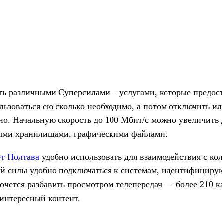
 различными Суперсилами – услугами, которые предос
ользоваться ею сколько необходимо, а потом отключить и
о. Начальную скорость до 100 Мбит/с можно увеличить д
ными хранилищами, графическими файлами.
ет Полтава
удобно использовать для взаимодействия с ко
ой силы удобно подключаться к системам, идентифицир
 хочется разбавить просмотром телепередач — более 210 
интересный контент.