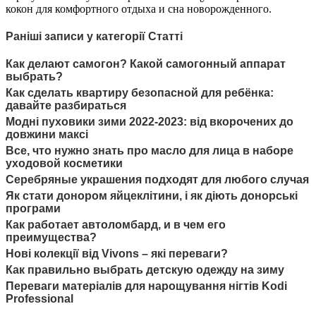
кокон для комфортного отдыха и сна новорожденного.
Раніші записи у категорії Статті
Как делают самогон? Какой самогонный аппарат
выбрать?
Как сделать квартиру безопасной для ребёнка:
давайте разбираться
Модні пуховики зими 2022-2023: від вкорочених до
довжини максі
Все, что нужно знать про масло для лица в наборе
уходовой косметики
Серебряные украшения подходят для любого случая
Як стати донором яйцеклітини, і як діють донорські
програми
Как работает автоломбард, и в чем его
преимущества?
Нові колекції від Vivons – які переваги?
Как правильно выбрать детскую одежду на зиму
Переваги матеріалів для нарощування нігтів Kodi
Professional