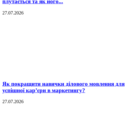
плутається та як його...
27.07.2026
Як покращити навички ділового мовлення для
успішної кар’єри в маркетингу?
27.07.2026