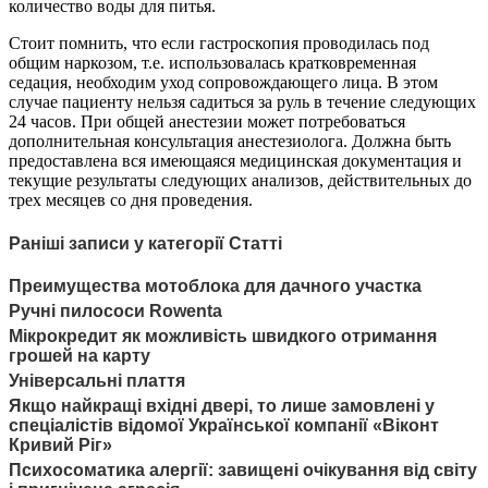
количество воды для питья.
Стоит помнить, что если гастроскопия проводилась под
общим наркозом, т.е. использовалась кратковременная
седация, необходим уход сопровождающего лица. В этом
случае пациенту нельзя садиться за руль в течение следующих
24 часов. При общей анестезии может потребоваться
дополнительная консультация анестезиолога. Должна быть
предоставлена ​​вся имеющаяся медицинская документация и
текущие результаты следующих анализов, действительных до
трех месяцев со дня проведения.
Раніші записи у категорії Статті
Преимущества мотоблока для дачного участка
Ручні пилососи Rowenta
Мікрокредит як можливість швидкого отримання
грошей на карту
Універсальні плаття
Якщо найкращі вхідні двері, то лише замовлені у
спеціалістів відомої Української компанії «Віконт
Кривий Ріг»
Психосоматика алергії: завищені очікування від світу