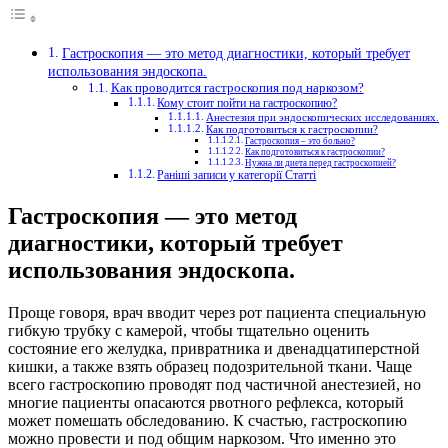
Гастроскопия — это метод диагностики, который требует
использования эндоскопа.
Как проводится гастроскопия под наркозом?
Кому стоит пойти на гастроскопию?
Анестезия при эндоскопических исследованиях.
Как подготовиться к гастроскопии?
Гастроскопия – это больно?
Как подготовиться к гастроскопии?
Нужна ли диета перед гастроскопией?
Раніші записи у категорії Статті
Гастроскопия — это метод
диагностики, который требует
использования эндоскопа.
Проще говоря, врач вводит через рот пациента специальную
гибкую трубку с камерой, чтобы тщательно оценить
состояние его желудка, привратника и двенадцатиперстной
кишки, а также взять образец подозрительной ткани.
Чаще
всего гастроскопию проводят под частичной анестезией, но
многие пациенты опасаются рвотного рефлекса, который
может помешать обследованию. К счастью, гастроскопию
можно провести и под общим наркозом. Что именно это