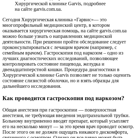
Хирургической клинике Garvis, подробнее
на сайте garvis.com.ua.
Сегодня Хирургическая клиника «Гарвис»— это
многопрофильный медицинский центр, в котором
оказывается хирургическая помощь, на сайте garvis.com.ua
можно больше узнать о направлениях медицинской
деятельности. При решении пройти обследование следует
проконсультироваться с лечащим врачом (например, с
семейным врачом). Гастроскопия под наркозом – одно из
лучших диагностических исследований, позволяющее
контролировать состояние пищевода, желудка и
двенадцатиперстной кишки. Процедура диагностики в
Хирургической клинике Garvis позволяет не только оценить
состояние слизистой оболочки, но и взять образцы для
дальнейшего исследования.
Как проводится гастроскопия под наркозом?
Общая анестезия при гастроскопии — поверхностная
анестезия, не требующая введения эндотрахеальной трубки.
Больному внутривенно вводят препарат, который усыпляет
его на несколько минут — за это время врач проводит осмотр.
После этого он не должен ощущать никакого дискомфорта,
связанного с осмотром. Однако он все равно может быть