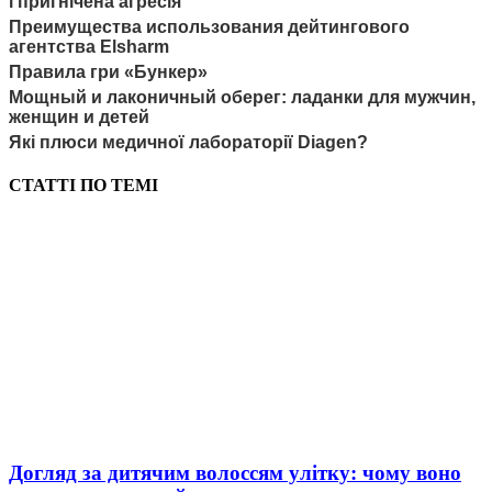
і пригнічена агресія
Преимущества использования дейтингового
агентства Elsharm
Правила гри «Бункер»
Мощный и лаконичный оберег: ладанки для мужчин,
женщин и детей
Які плюси медичної лабораторії Diagen?
СТАТТІ ПО ТЕМІ
Догляд за дитячим волоссям улітку: чому воно