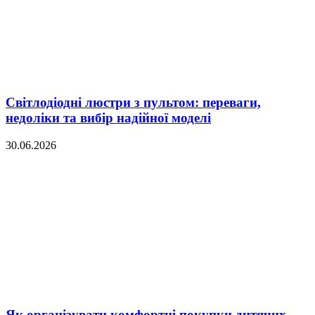
Світлодіодні люстри з пультом: переваги,
недоліки та вибір надійної моделі
30.06.2026
Як організувати комфортні покупки дитячих