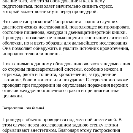
Знание того, что это за обследование и как к нему
подготовиться, позволяет значительно снизить стресс,
который может возникнуть перед процедурой.
Что такое гастроскопия? Гастроскопия – одно из лучших
диагностических исследований, позволяющее контролировать
состояние пищевода, желудка и двенадцатиперстной кишки.
Процедура позволяет не только оценить состояние слизистой
оболочки, но и взять образцы для дальнейшего исследования.
Она позволяет обнаружить и удалить источник кровотечения,
инородное тело или полипы.
Показаниями к данному обследованию являются недомогания
со стороны пищеварительной системы, особенно изжога и
отрыжка, рвота и тошнота, кровотечения, затрудненное
глотание, боли в животе или похудание. Гастроскопию также
проводят при подозрении на опухолевые поражения верхних
отделов желудочно-кишечного тракта и при диагностике
целиакии.
Гастроскопия – это больно?
Процедура обычно проводится под местной анестезией. В
этом случае перед исследованием заднюю стенку глотки
обрызгивают анестетиком. Благодаря этому гастроскопия