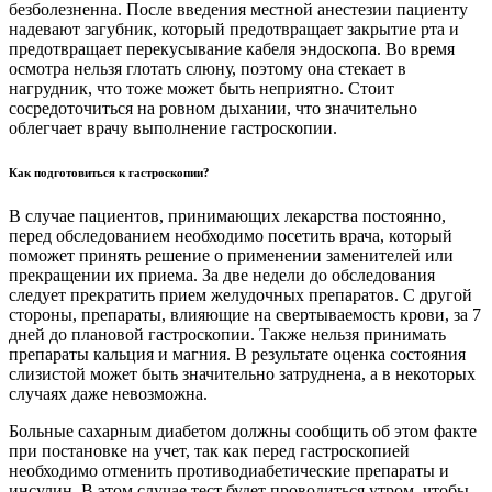
безболезненна. После введения местной анестезии пациенту
надевают загубник, который предотвращает закрытие рта и
предотвращает перекусывание кабеля эндоскопа. Во время
осмотра нельзя глотать слюну, поэтому она стекает в
нагрудник, что тоже может быть неприятно. Стоит
сосредоточиться на ровном дыхании, что значительно
облегчает врачу выполнение гастроскопии.
Как подготовиться к гастроскопии?
В случае пациентов, принимающих лекарства постоянно,
перед обследованием необходимо посетить врача, который
поможет принять решение о применении заменителей или
прекращении их приема. За две недели до обследования
следует прекратить прием желудочных препаратов. С другой
стороны, препараты, влияющие на свертываемость крови, за 7
дней до плановой гастроскопии. Также нельзя принимать
препараты кальция и магния. В результате оценка состояния
слизистой может быть значительно затруднена, а в некоторых
случаях даже невозможна.
Больные сахарным диабетом должны сообщить об этом факте
при постановке на учет, так как перед гастроскопией
необходимо отменить противодиабетические препараты и
инсулин. В этом случае тест будет проводиться утром, чтобы