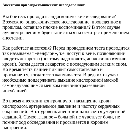
Анестезия при эндоскопических исследованиях.
Вы боитесь проводить эндоскопические исследования?
Возможно, эндоскопическое исследование, проведенное в
прошлом, оставило плохие воспоминания? В этом случае
лучшим решением будет записаться на осмотр с применением
анестезии.
Как работает анестезия? Перед проведением теста проводится
так называемая «венфлон», т.е. доступ к вене, позволяющий
вводить лекарства (поэтому надо колоть, аналогично взятию
крови). Затем дается лекарство с последующим легким сном.
Во время теста пациент дышит самостоятельно и
просыпается, когда тест заканчивается. В редких случаях
необходимо поддерживать дыхание кислородной маской,
самонадувающимся мешком или эндотрахеальной
интубацией.
Во время анестезии контролируют насыщение крови
кислородом, артериальное давление и частоту сердечных
сокращений. Этот уровень анестезии называется умеренной
седацией. Самое главное – больной не чувствует боли, не
помнит ход обследования и просыпается в хорошем
настроении.