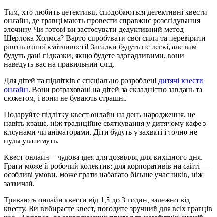
Тим, хто любить детективи, сподобаються детективні квести
онлайн, де гравці мають провести справжнє розслідування
злочину. Чи готові ви застосувати дедуктивний метод
Шерлока Холмса? Варто спробувати свої сили та перевірити
рівень вашої кмітливості! Загадки будуть не легкі, але вам
будуть дані підказки, якщо будете здогадливими, вони
наведуть вас на правильний слід.
Для дітей та підлітків є спеціально розроблені
дитячі квести
онлайн
. Вони розраховані на дітей за складністю завдань та
сюжетом, і вони не бувають страшні.
Подаруйте підлітку квест онлайн на день народження, це
навіть краще, ніж традиційне святкування у дитячому кафе з
клоунами чи аніматорами. Діти будуть у захваті і точно не
нудьгуватимуть.
Квест онлайн – чудова ідея для дозвілля, для вихідного дня.
Грати може й робочий колектив: для корпоративів на сайті —
особливі умови, може грати набагато більше учасників, ніж
зазвичай.
Тривають онлайн квести від 1,5 до 3 годин, залежно від
квесту. Ви вибираєте квест, погодите зручний для всіх гравців