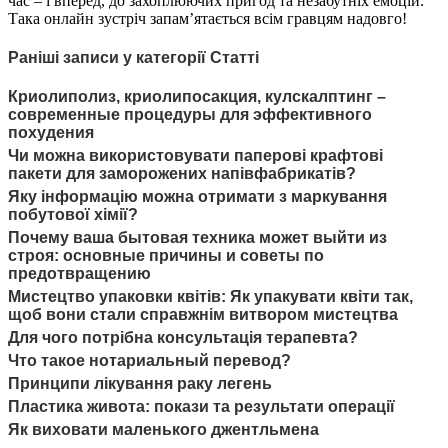
час – і вперед, до захоплюючих пригод та незабутніх емоцій.
Така онлайн зустріч запам’ятається всім гравцям надовго!
Раніші записи у категорії Статті
Криолиполиз, криолипосакция, кулскалптинг –
современные процедуры для эффективного
похудения
Чи можна використовувати паперові крафтові
пакети для заморожених напівфабрикатів?
Яку інформацію можна отримати з маркування
побутової хімії?
Почему ваша бытовая техника может выйти из
строя: основные причины и советы по
предотвращению
Мистецтво упаковки квітів: Як упакувати квіти так,
щоб вони стали справжнім витвором мистецтва
Для чого потрібна консультація терапевта?
Что такое нотариальный перевод?
Принципи лікування раку легень
Пластика живота: покази та результати операції
Як виховати маленького джентльмена