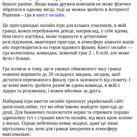
бувало раніше.
Якщо ваша дружня компанія не може фізично
зібратися в одному місці, тоді це можна зробити в Інтернеті!
Рішення – гра в
квест онлайн
.
Це пригодницькі онлайн ігри для кількох учасників, в якій
гравці, кожен перебуваючи деінде, наприклад, у себе вдома,
біля свого ноутбука, може поринути в детективне
розслідування, авантюрні пригоди, в атмосферу кімнати жахів
або перетворитися на героя відомого фільму. Квест онлайн —
гра колективна, командна, зазвичай грає 2 – 6 осіб, але може
бути і більше.
Гра полягає в тому, що в умовах обмеженого часу гравці
повинні вирішити до 20 складних завдань, загадок, щоб
дістатися переможного фіналу гри в залежності від сюжету. І
це вони мають зробити разом як єдина команда, в якій є
лідери та розумники, і кожен вболіває за друга.
Найкращі ігри квести онлайн пропонує український сайт
quest-room.online, тут ви обов’язково знайдете пригоду до
душі. Для бажаючих полоскотати нерви та отримати порцію
адреналіну тут є страшні квести онлайн, від яких кров холоне
у жилах. Однак небезпеки немає жодної, адже це лише
віртуальна гра, хоча для гравця занурення в атмосферу
максимальне.