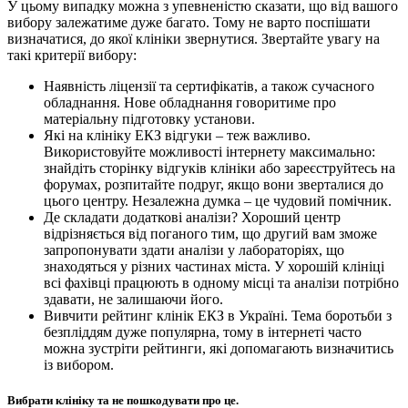
У цьому випадку можна з упевненістю сказати, що від вашого
вибору залежатиме дуже багато. Тому не варто поспішати
визначатися, до якої клініки звернутися. Звертайте увагу на
такі критерії вибору:
Наявність ліцензії та сертифікатів, а також сучасного
обладнання. Нове обладнання говоритиме про
матеріальну підготовку установи.
Які на клініку ЕКЗ відгуки – теж важливо.
Використовуйте можливості інтернету максимально:
знайдіть сторінку відгуків клініки або зареєструйтесь на
форумах, розпитайте подруг, якщо вони зверталися до
цього центру. Незалежна думка – це чудовий помічник.
Де складати додаткові аналізи? Хороший центр
відрізняється від поганого тим, що другий вам зможе
запропонувати здати аналізи у лабораторіях, що
знаходяться у різних частинах міста. У хорошій клініці
всі фахівці працюють в одному місці та аналізи потрібно
здавати, не залишаючи його.
Вивчити рейтинг клінік ЕКЗ в Україні. Тема боротьби з
безпліддям дуже популярна, тому в інтернеті часто
можна зустріти рейтинги, які допомагають визначитись
із вибором.
Вибрати клініку та не пошкодувати про це.