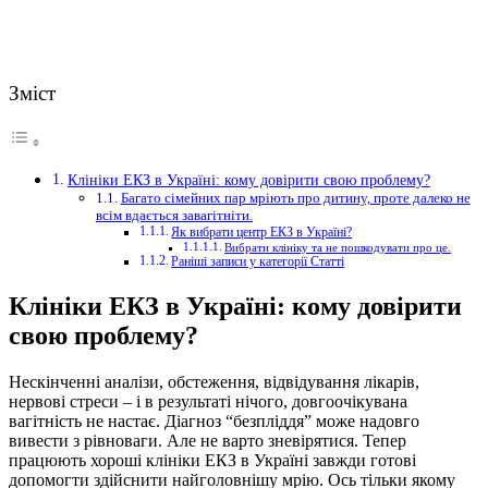
Зміст
Клініки ЕКЗ в Україні: кому довірити свою проблему?
Багато сімейних пар мріють про дитину, проте далеко не
всім вдається завагітніти.
Як вибрати центр ЕКЗ в Україні?
Вибрати клініку та не пошкодувати про це.
Раніші записи у категорії Статті
Клініки ЕКЗ в Україні: кому довірити
свою проблему?
Нескінченні аналізи, обстеження, відвідування лікарів,
нервові стреси – і в результаті нічого, довгоочікувана
вагітність не настає.
Діагноз “безпліддя” може надовго
вивести з рівноваги. Але не варто зневірятися. Тепер
працюють хороші клініки ЕКЗ в Україні завжди готові
допомогти здійснити найголовнішу мрію. Ось тільки якому