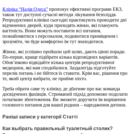
Клініка “Надія Одеса”
пропонує ефективні програми ЕКЗ,
також тут доступні сучасні методи лікування безпліддя.
Репродуктивні клініки сьогодні практикують проводити дні
відчинених дверей, куди приходять жінки, які планують
вагітність. Вони можуть поставити всі питання,
познайомитися з персоналом, подивитися приміщення і
зрозуміти, чи буде комфортно їм тут знаходитися.
Жінки, які успішно пройшли цей шлях, дають цінні поради.
По-перше, краще підібрати кілька відповідних варіантів.
Обов’язково відвідайте кілька центрів репродуктивної
медицини, які вам сподобалися. Заздалегідь підготуйте
перелік питань і не бійтеся їх ставити. Крім вас, рішення про
те, який центр вибрати, не прийме ніхто.
Треба обрати саме ту клініку, де дбатиме про вас команда
досвідчених фахівців. Стриманий підхід допоможе подолати
початкове збентеження. Ви зможете доручити їм вирішення
головного питання для вашої родини – народження дитини.
Раніші записи у категорії Статті
Как выбрать правильный туалетный столик?