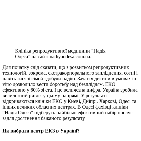
Клініка репродуктивної медицини “Надія
Одеса” на сайті nadiyaodesa.com.ua.
Для початку слід сказати, що з розвитком репродуктивних
технологій, зокрема, екстракорпорального запліднення, сотні і
навіть тисячі сімей здобули надію. Зачаття дитини в умовах in
vitro дозволило вести боротьбу над безпліддям. ЕКО
ефективно у 60% зі ста. І це величезна цифра. Україна зробила
величезний ривок у цьому напрямі. У результаті
відкриваються клініки ЕКО у Києві, Дніпрі, Харкові, Одесі та
інших великих обласних центрах. В Одесі фахівці клініки
“Надія Одеса” підберуть найбільш ефективний набір послуг
задля досягнення бажаного результату.
Як вибрати центр ЕКЗ в Україні?