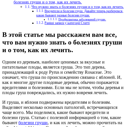
болезнях груши и о том, как их лечить.
Что нужно знать о болезнях груши и о том, как их лечить.
Вредители и болезни груш. Давайте теперь разберемся,
какие бывают разные болезни груши.
Профилактика заболеваний груши.
Раніші записи у категорії Статті
В этой статье мы расскажем вам все,
что вам нужно знать о болезнях груши
и о том, как их лечить.
Одним из деревьев, наиболее ценимых за вкусные и
питательные плоды, является груша.
Это тип дерева,
принадлежащий к роду Pyrus и семейству Rosaceae. Это
означает, что груша по происхождению связана с яблоней. И,
как и многие другие плодовые деревья, обычно поражается
вредителями и болезнями. Если мы не хотим, чтобы деревья и
плоды груш повреждались, их нужно вовремя лечить.
И груша, и яблоня подвержены вредителям и болезням.
Выделяют несколько основных патологий, встречающихся
чаще всего. Мы поделимся, какие бывают вредители и
болезни груш. Статью с полезной информацией о том, какие
бывают
болезни груши
, и как их лечить, можно прочитать на