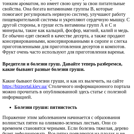
тонким ароматом, но имеет свою цену за свои питательные
свойства. Она богата витаминами группы В, которые
помогают регулировать нервную систему, улучшают работу
пищеварительной системы и укрепляют сердечную мышцу. С
другой стороны, в груше есть витамины групп А и С и
минералы, такие как кальций, фосфор, магний, калий и медь.
Ее обычно едят свежей в качестве десерта, а также продают
консервированными, консервированными в сиропе и слегка
приготовленными для приготовления десертов и компотов.
Фрукт очень часто используют для приготовления варенья.
Вредители и болезни груш. Давайте теперь разберемся,
какие бывают разные болезни груши
.
Какие бывают болезни груши, и как их вылечить, на сайте
https://bizportal.kiev.ua/
Столичного информационного портала
можно прочитать в опубликованной здесь статье с полезной
информацией.
Болезни груши: пятнистость
Поражение этим заболеванием начинается с образования
волнистых пятен на оливково-зеленых листьях. Они со
временем становятся черными. Если болезнь тяжелая, дерево
будет дефолиировать. Все пятна появляются на плодах и не