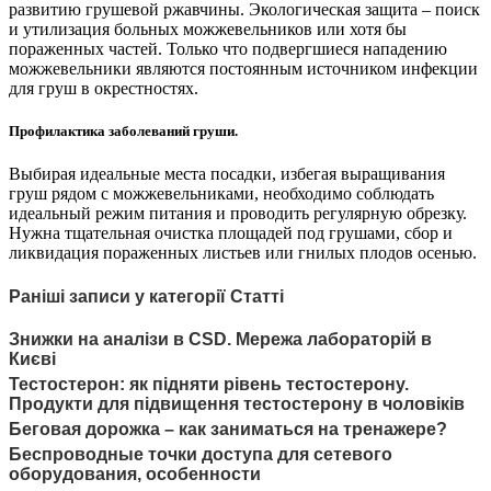
развитию грушевой ржавчины. Экологическая защита – поиск
и утилизация больных можжевельников или хотя бы
пораженных частей. Только что подвергшиеся нападению
можжевельники являются постоянным источником инфекции
для груш в окрестностях.
Профилактика заболеваний груши.
Выбирая идеальные места посадки, избегая выращивания
груш рядом с можжевельниками, необходимо соблюдать
идеальный режим питания и проводить регулярную обрезку.
Нужна тщательная очистка площадей под грушами, сбор и
ликвидация пораженных листьев или гнилых плодов осенью.
Раніші записи у категорії Статті
Знижки на аналізи в CSD. Мережа лабораторій в
Києві
Тестостерон: як підняти рівень тестостерону.
Продукти для підвищення тестостерону в чоловіків
Беговая дорожка – как заниматься на тренажере?
Беспроводные точки доступа для сетевого
оборудования, особенности