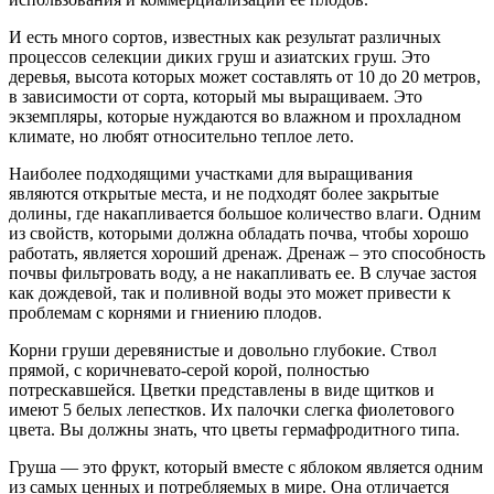
И есть много сортов, известных как результат различных
процессов селекции диких груш и азиатских груш. Это
деревья, высота которых может составлять от 10 до 20 метров,
в зависимости от сорта, который мы выращиваем. Это
экземпляры, которые нуждаются во влажном и прохладном
климате, но любят относительно теплое лето.
Наиболее подходящими участками для выращивания
являются открытые места, и не подходят более закрытые
долины, где накапливается большое количество влаги. Одним
из свойств, которыми должна обладать почва, чтобы хорошо
работать, является хороший дренаж. Дренаж – это способность
почвы фильтровать воду, а не накапливать ее. В случае застоя
как дождевой, так и поливной воды это может привести к
проблемам с корнями и гниению плодов.
Корни груши деревянистые и довольно глубокие. Ствол
прямой, с коричневато-серой корой, полностью
потрескавшейся. Цветки представлены в виде щитков и
имеют 5 белых лепестков. Их палочки слегка фиолетового
цвета. Вы должны знать, что цветы гермафродитного типа.
Груша — это фрукт, который вместе с яблоком является одним
из самых ценных и потребляемых в мире. Она отличается