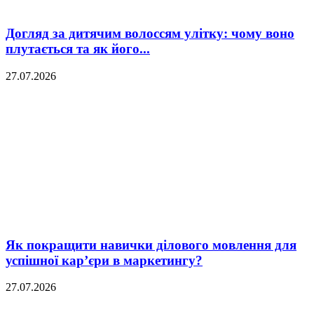
Догляд за дитячим волоссям улітку: чому воно
плутається та як його...
27.07.2026
Як покращити навички ділового мовлення для
успішної кар’єри в маркетингу?
27.07.2026