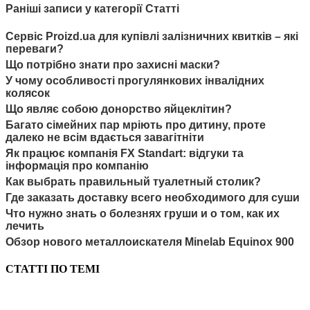
Раніші записи у категорії Статті
Сервіс Proizd.ua для купівлі залізничних квитків – які
переваги?
Що потрібно знати про захисні маски?
У чому особливості прогулянкових інвалідних
колясок
Що являє собою донорство яйцеклітин?
Багато сімейних пар мріють про дитину, проте
далеко не всім вдається завагітніти
Як працює компанія FX Standart: відгуки та
інформація про компанію
Как выбрать правильный туалетный столик?
Где заказать доставку всего необходимого для суши
Что нужно знать о болезнях груши и о том, как их
лечить
Обзор нового металлоискателя Minelab Equinox 900
СТАТТІ ПО ТЕМІ