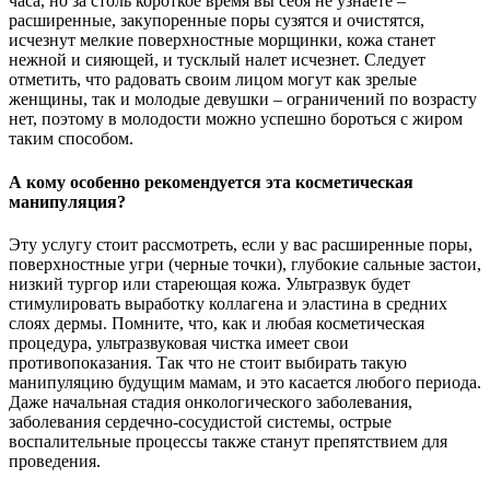
часа, но за столь короткое время вы себя не узнаете –
расширенные, закупоренные поры сузятся и очистятся,
исчезнут мелкие поверхностные морщинки, кожа станет
нежной и сияющей, и тусклый налет исчезнет. Следует
отметить, что радовать своим лицом могут как зрелые
женщины, так и молодые девушки – ограничений по возрасту
нет, поэтому в молодости можно успешно бороться с жиром
таким способом.
А кому особенно рекомендуется эта косметическая
манипуляция?
Эту услугу стоит рассмотреть, если у вас расширенные поры,
поверхностные угри (черные точки), глубокие сальные застои,
низкий тургор или стареющая кожа. Ультразвук будет
стимулировать выработку коллагена и эластина в средних
слоях дермы. Помните, что, как и любая косметическая
процедура, ультразвуковая чистка имеет свои
противопоказания. Так что не стоит выбирать такую ​​
манипуляцию будущим мамам, и это касается любого периода.
Даже начальная стадия онкологического заболевания,
заболевания сердечно-сосудистой системы, острые
воспалительные процессы также станут препятствием для
проведения.