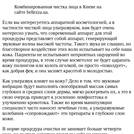
Комбинированная чистка лица в Киеве на
сайте bellezza.ua.
Если вы интересуетесь аппаратной косметологией, а в
частности чисткой лица ультразвуком, вам будет очень
интересно узнать, что современный аппарат для этой
процедуры представляет собой аппарат, генерирующий
звуковые волны высокой частоты. Такого звука не слышно, но
благотворное воздействие этих волн испытывает на себе наша
кожа. Пациенты не испытывают неприятных ощущений во
время процедуры, в этом случае косметолог не будет царапать
кожу пилингом или колоть иголкой, он просто «поколдует»,
как добрая фея, и она засияет красотой и молодостью.
Как ультразвук влияет на кожу? Дело в том, что звуковые
вибрации будут выполнять своеобразный массаж самых
глубоких и средних слоев дермы, мягко разогревать их, а это в
свою очередь приведет к усилению лимфооттока и
улучшению кровотока. Также во время манипуляции
специалист часто наносит лечебные гели, а ультразвуковые
колебания «сопровождают» эти препараты в глубокие слои
кожи.
В норме процедура очистки не занимает больше четверти