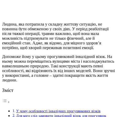
Людина, яка потрапила у складну життєву ситуацію, не
повинна бути обмеженою у своїх діях.
У період реабілітації
після тяжкої операції, травми важливо, щоб вона мала
можливість підтримувати не тільки фізичний, але й
емоційний стан. Адже, як відомо, для міцного здоров’я
потрібно, щоб хворий переживав позитивні емоції.
Допоможе йому у цьому прогулянковий інвалідний візок. На
ньому можна переміщатись вулицями міста і насолоджуватись
навколишньою природою. Такі конструкції мають певні
особливості, які відрізняють їх від інших моделей. Вони зручні
у використанні, а головне – здатні покращити якість життя
людини.
Зміст
У чому особливості інвалідних прогулянкових візків
Для кого слід замовити інвалідний візок для прогулянок