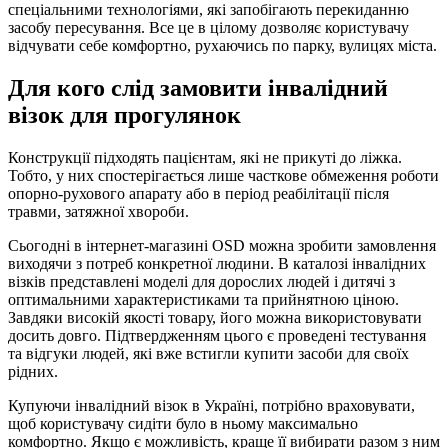
спеціальними технологіями, які запобігають перекиданню
засобу пересування. Все це в цілому дозволяє користувачу
відчувати себе комфортно, рухаючись по парку, вулицях міста.
Для кого слід замовити інвалідний
візок для прогулянок
Конструкції підходять пацієнтам, які не прикуті до ліжка.
Тобто, у них спостерігається лише часткове обмеження роботи
опорно-рухового апарату або в період реабілітації після
травми, затяжної хвороби.
Сьогодні в інтернет-магазині OSD можна зробити замовлення
виходячи з потреб конкретної людини. В каталозі інвалідних
візків представлені моделі для дорослих людей і дитячі з
оптимальними характеристиками та прийнятною ціною.
Завдяки високій якості товару, його можна використовувати
досить довго. Підтвердженням цього є проведені тестування
та відгуки людей, які вже встигли купити засоби для своїх
рідних.
Купуючи інвалідний візок в Україні, потрібно враховувати,
щоб користувачу сидіти було в ньому максимально
комфортно. Якщо є можливість, краще її вибирати разом з ним