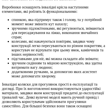
Виробники оснащують інвалідні крісла наступними
елементами, які роблять їх функціональними:
спинкою, яка підтримує також і голову, та у потрібний
момент може змінити кут нахилу;
зручними підлокітниками, які регулюються, знімаються
для пересаджування на ліжко, виконання звичайних
справ;
колесами, які накачуються повітрям, завдяки чому
конструкції легко пересуваються по різним покриттям, а
користувач не відчувати при цьому ямок, камінчиків та
інших нерівностей;
підставками для ніг, які можна складати або знімати;
зручним сидінням та міцною конструкцією, яка здатна
витримати вагу людини;
додатковими ручками, за допомогою яких асистент
може допомагати хворому.
Інвалідні коляски для прогулянок прості в експлуатації та
догляді. При їх виготовленні використовуються ударостійкі
матеріали, завдяки яким конструкції придатні до експлуатації
тривалий час. Деякі вуличні моделі мають ручний привід і
дозволяють користувачам здійснювати прогулянки
самостійно. Для більшої безпеки вони також оснащені