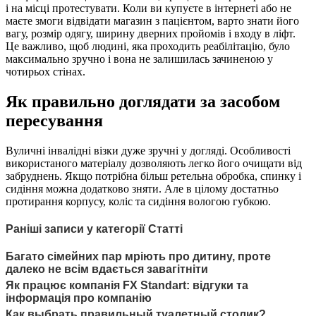
і на місці протестувати. Коли ви купуєте в інтернеті або не
маєте змоги відвідати магазин з пацієнтом, варто знати його
вагу, розмір одягу, ширину дверних пройомів і входу в ліфт.
Це важливо, щоб людині, яка проходить реабілітацію, було
максимально зручно і вона не залишилась зачиненою у
чотирьох стінах.
Як правильно доглядати за засобом
пересування
Вуличні інвалідні візки дуже зручні у догляді. Особливості
використаного матеріалу дозволяють легко його очищати від
забруднень. Якщо потрібна більш ретельна обробка, спинку і
сидіння можна додатково зняти. Але в цілому достатньо
протирання корпусу, коліс та сидіння вологою губкою.
Раніші записи у категорії Статті
Багато сімейних пар мріють про дитину, проте
далеко не всім вдається завагітніти
Як працює компанія FX Standart: відгуки та
інформація про компанію
Как выбрать правильный туалетный столик?