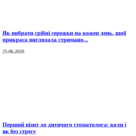
Як вибрати срібні сережки на кожен день, щоб
прикраса виглядала стримано...
25.06.2026
Перший візит до дитячого стоматолога: коли і
як без стресу