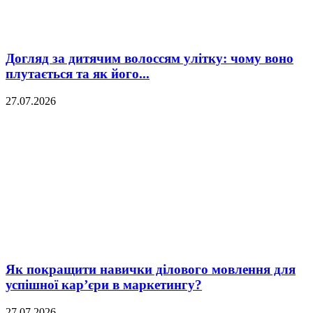
Догляд за дитячим волоссям улітку: чому воно
плутається та як його...
27.07.2026
Як покращити навички ділового мовлення для
успішної кар’єри в маркетингу?
27.07.2026